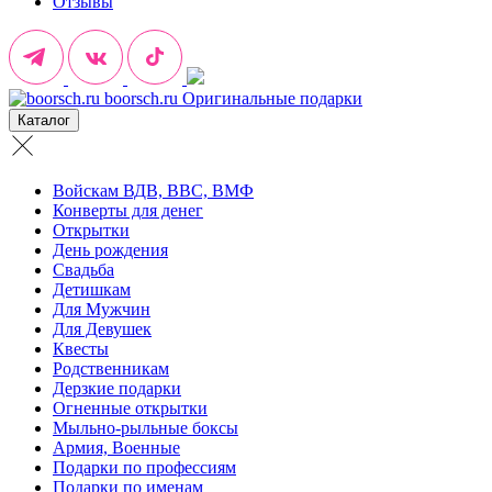
Отзывы
boorsch.ru
Оригинальные подарки
Каталог
Войскам ВДВ, ВВС, ВМФ
Конверты для денег
Открытки
День рождения
Свадьба
Детишкам
Для Мужчин
Для Девушек
Квесты
Родственникам
Дерзкие подарки
Огненные открытки
Мыльно-рыльные боксы
Армия, Военные
Подарки по профессиям
Подарки по именам