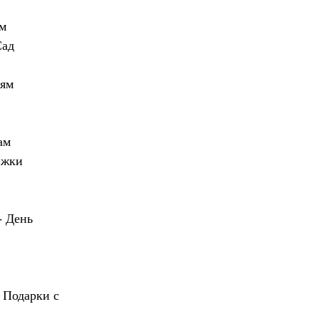
м
Сад
иям
ам
ижки
- День
 Подарки с