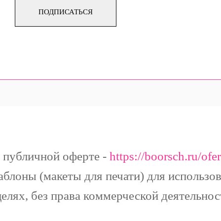
ПОДПИСАТЬСЯ
ниматься продажей шаблонов boorsch.ru и
ров, сделанных с помощью использовани
о публичной оферте -
https://boorsch.ru/ofer
блоны (макеты для печати) для использо
лях, без права коммерческой деятельно