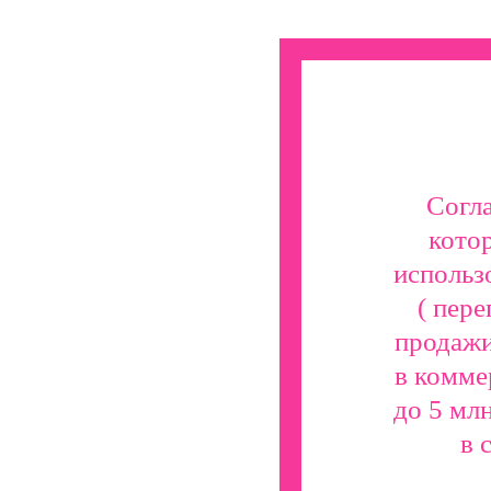
Согла
кото
использ
( пер
продажи
в комме
до 5 мл
в 