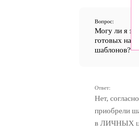
Вопрос:
Могу ли я за
готовых набо
шаблонов?
Ответ:
Нет, согласн
приобрели ша
в ЛИЧНЫХ це