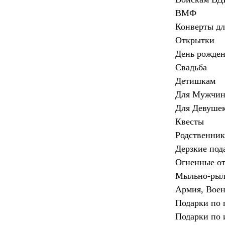
ВМФ
Конверты дл
Открытки
День рожде
Свадьба
Детишкам
Для Мужчи
Для Девуше
Квесты
Родственни
Дерзкие под
Огненные о
Мыльно-рыл
Армия, Вое
Подарки по 
Подарки по 