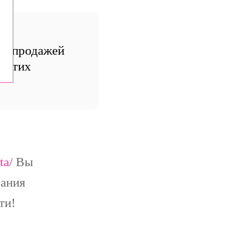
ли продажей
я этих
ta/
Вы
вания
сти!