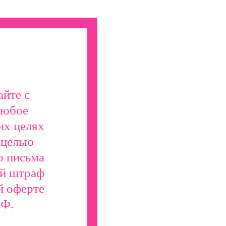
айте с
любое
их целях
 целью
о письма
ой штраф
й оферте
РФ.