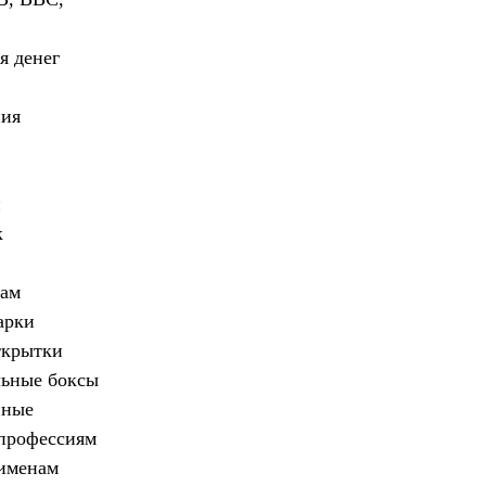
я денег
ния
н
к
кам
арки
ткрытки
ьные боксы
нные
профессиям
именам