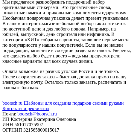
Мы предлагаем разнообразить подарочный набор
оригинальными стикерами. Это трогательные слова,
пикантные намеки и прикольные комплименты одаряемому.
Необычная подарочная упаковка делает презент уникальным.
В нашем интернет-магазине большой выбор таких этикеток
по доступной цене и для любого повода. Например, на
юбилей, выпускной, день строителя или нефтяника. В
категории «ХИТ» собраны варианты, занявшие первые места
по популярности у наших покупателей. Если вы не нашли
подходящий, загляните в соседние разделы каталога. Уверены,
что сделать выбор будет просто – ведь мы предусмотрели
классные варианты для всех случаев жизни.
Оплата возможна из разных уголков России и не только.
После оформления заказа – быстрая доставка прямо на вашу
электронную почту. Осталось только заказать, распечатать и
радовать близких.
boorsch.ru
Шаблоны для создания подарков своими руками
Контакты и реквизиты
Почта:
boorsch@boorsch.ru
ИП Костерина Екатерина Олеговна
ИНН 561017075907
ОГРНИП 321565800015017