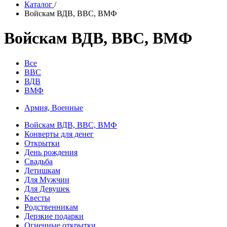
Каталог
/
Войскам ВДВ, ВВС, ВМФ
Войскам ВДВ, ВВС, ВМФ
Все
ВВС
ВДВ
ВМФ
Армия, Военные
Войскам ВДВ, ВВС, ВМФ
Конверты для денег
Открытки
День рождения
Свадьба
Детишкам
Для Мужчин
Для Девушек
Квесты
Родственникам
Дерзкие подарки
Огненные открытки