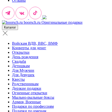
Отзывы
boorsch.ru
Оригинальные подарки
Каталог
Войскам ВДВ, ВВС, ВМФ
Конверты для денег
Открытки
День рождения
Свадьба
Детишкам
Для Мужчин
Для Девушек
Квесты
Родственникам
Дерзкие подарки
Огненные открытки
Мыльно-рыльные боксы
Армия, Военные
Подарки по профессиям
Подарки по именам