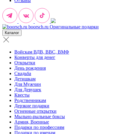
Отзывы
boorsch.ru
Оригинальные подарки
Каталог
Войскам ВДВ, ВВС, ВМФ
Конверты для денег
Открытки
День рождения
Свадьба
Детишкам
Для Мужчин
Для Девушек
Квесты
Родственникам
Дерзкие подарки
Огненные открытки
Мыльно-рыльные боксы
Армия, Военные
Подарки по профессиям
Подарки по именам