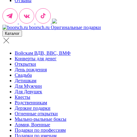
Отзывы
boorsch.ru
Оригинальные подарки
Каталог
Войскам ВДВ, ВВС, ВМФ
Конверты для денег
Открытки
День рождения
Свадьба
Детишкам
Для Мужчин
Для Девушек
Квесты
Родственникам
Дерзкие подарки
Огненные открытки
Мыльно-рыльные боксы
Армия, Военные
Подарки по профессиям
Подарки по именам