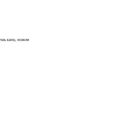
аешь канц. ножом