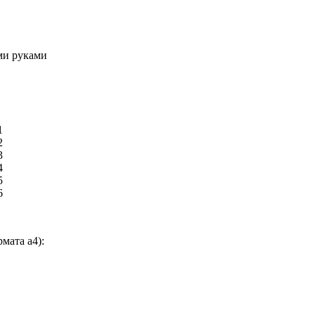
ми руками
мата а4):