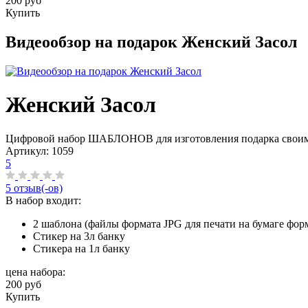
200 руб
Купить
Видеообзор на подарок Женский Засол
Женский Засол
Цифровой набор ШАБЛОНОВ для изготовления подарка свои
Артикул:
1059
5
5 отзыв(-ов)
В набор входит:
2 шаблона (файлы формата JPG для печати на бумаге форм
Стикер на 3л банку
Стикера на 1л банку
цена набора:
200 руб
Купить