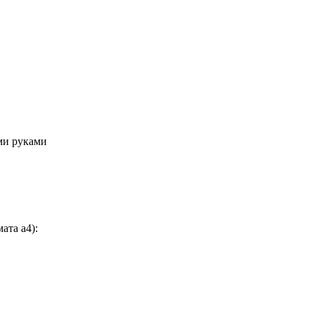
ми руками
ата а4):