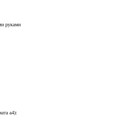
ми руками
ата а4):