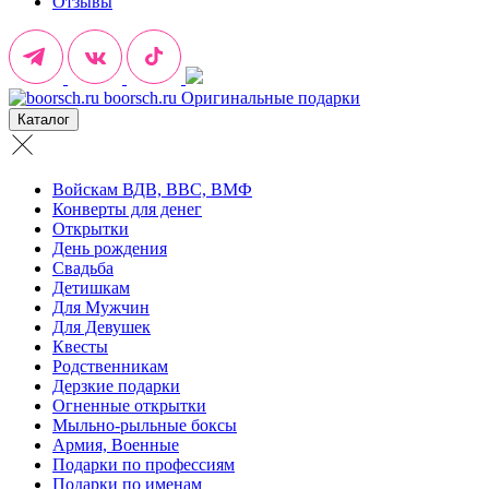
Отзывы
boorsch.ru
Оригинальные подарки
Каталог
Войскам ВДВ, ВВС, ВМФ
Конверты для денег
Открытки
День рождения
Свадьба
Детишкам
Для Мужчин
Для Девушек
Квесты
Родственникам
Дерзкие подарки
Огненные открытки
Мыльно-рыльные боксы
Армия, Военные
Подарки по профессиям
Подарки по именам