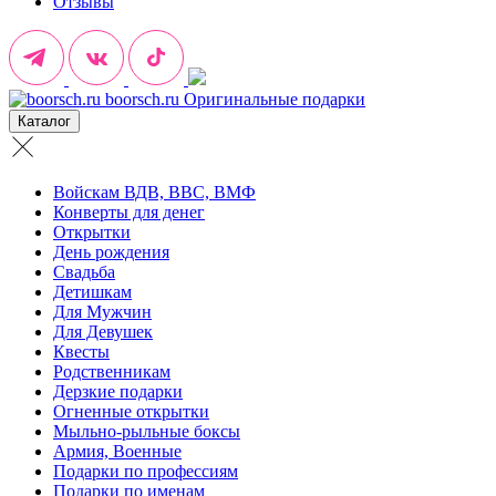
Отзывы
boorsch.ru
Оригинальные подарки
Каталог
Войскам ВДВ, ВВС, ВМФ
Конверты для денег
Открытки
День рождения
Свадьба
Детишкам
Для Мужчин
Для Девушек
Квесты
Родственникам
Дерзкие подарки
Огненные открытки
Мыльно-рыльные боксы
Армия, Военные
Подарки по профессиям
Подарки по именам