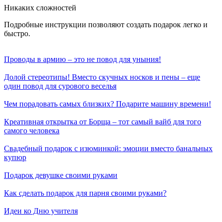
Никаких сложностей
Подробные инструкции позволяют создать подарок легко и
быстро.
Проводы в армию – это не повод для уныния!
Долой стереотипы! Вместо скучных носков и пены – еще
один повод для сурового веселья
Чем порадовать самых близких? Подарите машину времени!
Креативная открытка от Борща – тот самый вайб для того
самого человека
Свадебный подарок с изюминкой: эмоции вместо банальных
купюр
Подарок девушке своими руками
Как сделать подарок для парня своими руками?
Идеи ко Дню учителя